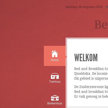
zaterdag, 08 augustus 2026
Be
WELKOM
Home
Bed and Breakfast S
IJsseldelta. De locat
Dit gebied is uitgeru
Tuinhuis
De Zuiderzeeroute lig
Bed and breakfast So
Er valt genoeg te bel
Berkenhuis